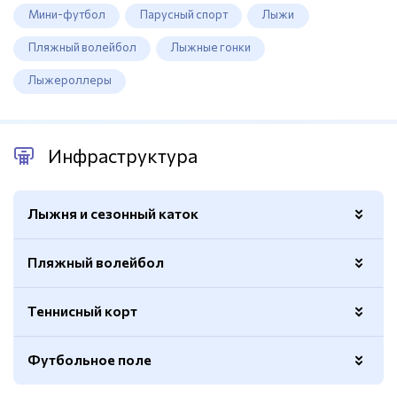
Мини-футбол
Парусный спорт
Лыжи
Пляжный волейбол
Лыжные гонки
Лыжероллеры
Инфраструктура
Лыжня и сезонный каток
Пляжный волейбол
Расположение
Сезонный каток на Волге
Расположение
Лыжня в лесу
Теннисный корт
Размер
8х16м.
Покрытие
Кварцевый песок
Футбольное поле
Покрытие
Хард
Количество
2
Ограждение
Есть