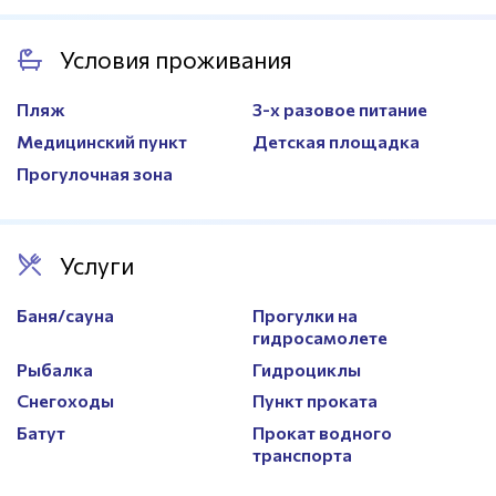
Покрытие
Натуральный газон
Количество
2
Условия проживания
Система орошения
Есть
Размер
11х23м.
Размер
50х90м.
Пляж
3-х разовое питание
Медицинский пункт
Детская площадка
Прогулочная зона
Услуги
Баня/сауна
Прогулки на
гидросамолете
Рыбалка
Гидроциклы
Снегоходы
Пункт проката
Батут
Прокат водного
транспорта