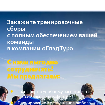
Закажите тренировочные
сборы
с полным обеспечением вашей
команды
в компании «ГлэдТур»
С нами выгодно
сотрудничать!
Мы предлагаем:
Трансфер по удобному расписанию с
максимальным комфортом
Бронирование и размещение любого