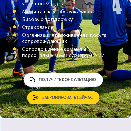
уровня комфорта
Медицинское обслуживание
Визовую поддержку
Страхование
Организация проживания и досуга
сопровождающих
Сопровождение команды
персональным менеджером 24/7
ПОЛУЧИТЬ КОНСУЛЬТАЦИЮ
ЗАБРОНИРОВАТЬ СЕЙЧАС