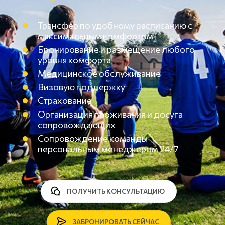
Трансфер по удобному расписанию с
максимальным комфортом
Бронирование и размещение любого
уровня комфорта
Медицинское обслуживание
Визовую поддержку
Страхование
Организация проживания и досуга
сопровождающих
Сопровождение команды
персональным менеджером 24/7
ПОЛУЧИТЬ КОНСУЛЬТАЦИЮ
ЗАБРОНИРОВАТЬ СЕЙЧАС