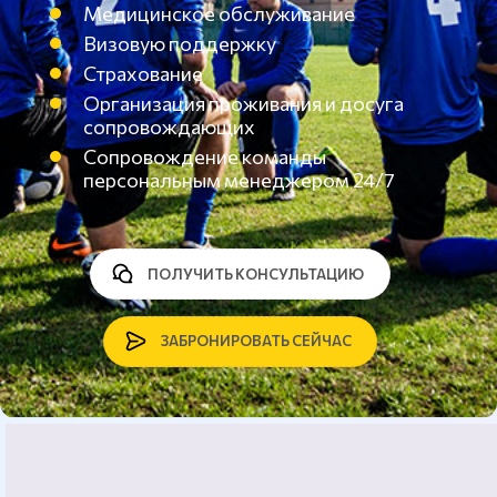
Медицинское обслуживание
Визовую поддержку
Страхование
Организация проживания и досуга
сопровождающих
Сопровождение команды
персональным менеджером 24/7
ПОЛУЧИТЬ КОНСУЛЬТАЦИЮ
ЗАБРОНИРОВАТЬ СЕЙЧАС