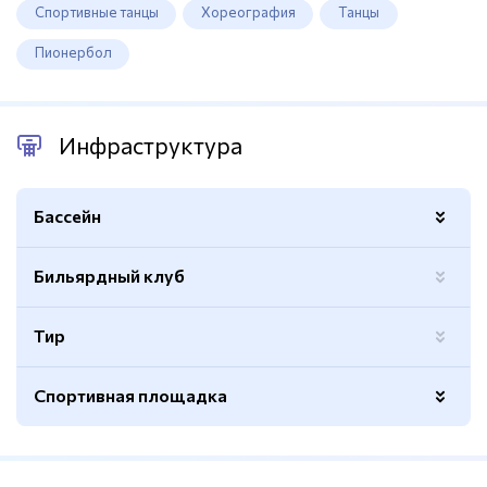
Спортивные танцы
Хореография
Танцы
Пионербол
Инфраструктура
Бассейн
Бильярдный клуб
Количество дорожек
5
Гидромассажная ванна/джакузи
Есть
Тир
Раздевалки
Есть
Спортивная площадка
Вместимость
40 человек
Трибуны
Есть
Волейбольная сетка
Есть
Длина
25м.