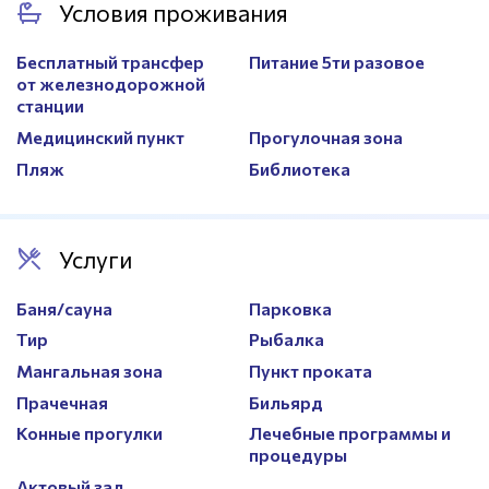
Условия проживания
Спортивный инвентарь
Есть
Ширина
10м.
Сетка для бадминтона
Есть
Стартовые тумбы
5
Бесплатный трансфер
Питание 5ти разовое
от железнодорожной
станции
Медицинский пункт
Прогулочная зона
Пляж
Библиотека
Услуги
Баня/сауна
Парковка
Тир
Рыбалка
Мангальная зона
Пункт проката
Прачечная
Бильярд
Конные прогулки
Лечебные программы и
процедуры
Актовый зал