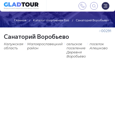
Главная
Каталог спортивных баз
Санаторий Воробьево
00291
Санаторий Воробьево
Калужская
Малоярославецкий
сельское
поселок
область
район
поселение
Алешково
Деревня
Воробьёво