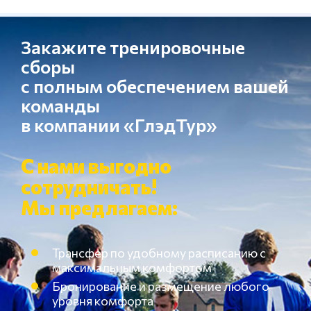
Закажите тренировочные
сборы
с полным обеспечением вашей
команды
в компании «ГлэдТур»
С нами выгодно
сотрудничать!
Мы предлагаем:
Трансфер по удобному расписанию с
максимальным комфортом
Бронирование и размещение любого
уровня комфорта