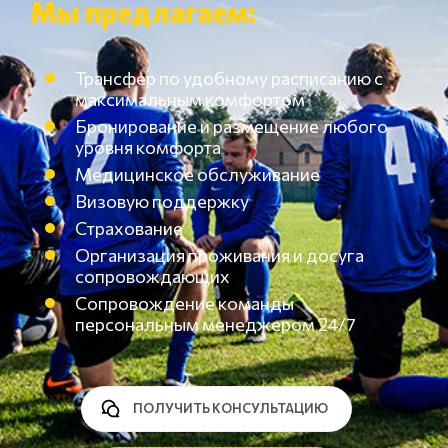
Мы предлагаем:
Трансфер по удобному расписанию с
максимальным комфортом
Бронирование и размещение любого
уровня комфорта
Медицинское обслуживание
Визовую поддержку
Страхование
Организация проживания и досуга
сопровождающих
Сопровождение команды
персональным менеджером 24/7
ПОЛУЧИТЬ КОНСУЛЬТАЦИЮ