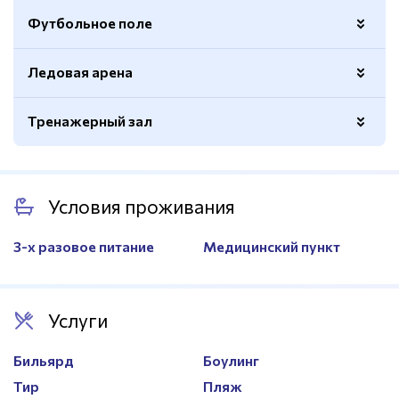
Футбольное поле
Количество столов
2
Ледовая арена
Покрытие
Натуральный газон
Размер
50х90м.
Тренажерный зал
Размер
58х28м.
Зона бросков
Есть
Вид
Кардиотренажеры, силовые,
Зона ОФП
Есть
тренажеров
гантельный ряд
Условия проживания
Раздевалки
Есть
3-х разовое питание
Медицинский пункт
Кафе
Есть
Медпункт
Есть
Душевые
Есть
Услуги
Раздевалки
Есть
Бильярд
Боулинг
Трансфер
30 минут на транспорте
Тир
Пляж