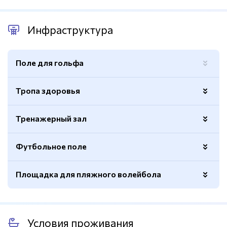
Инфраструктура
Поле для гольфа
Тропа здоровья
Тренажерный зал
Протяженность
2000м.
Футбольное поле
Вид
Кардиотренажеры, гантельный
тренажеров
ряд
Площадка для пляжного волейбола
Покрытие
Натуральный газон
Покрытие
Песочное
Условия проживания
Размер
8х16м.