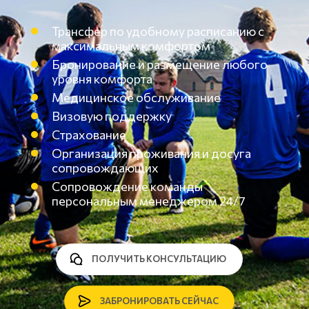
Трансфер по удобному расписанию с
максимальным комфортом
Бронирование и размещение любого
уровня комфорта
Медицинское обслуживание
Визовую поддержку
Страхование
Организация проживания и досуга
сопровождающих
Сопровождение команды
персональным менеджером 24/7
ПОЛУЧИТЬ КОНСУЛЬТАЦИЮ
ЗАБРОНИРОВАТЬ СЕЙЧАС