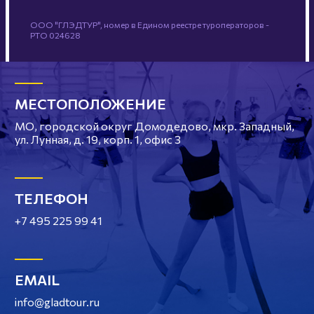
ООО "ГЛЭДТУР", номер в Едином реестре туроператоров -
РТО 024628
МЕСТОПОЛОЖЕНИЕ
МО, городской округ Домодедово, мкр. Западный,
ул. Лунная, д. 19, корп. 1, офис 3
ТЕЛЕФОН
+7 495 225 99 41
EMAIL
info@gladtour.ru