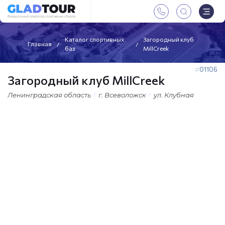
Каталог спортивных
Загородный клуб
Главная
баз
MillCreek
01106
Загородный клуб MillCreek
Ленинградская область
г. Всеволожск
ул. Клубная