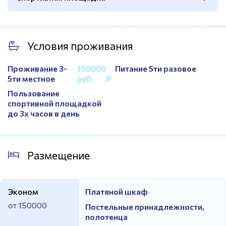
Покрытие
Искусственный газон
Количество
1
Волейбол
Да
Расположение
На территории
Условия проживания
Покрытие
Резиновое
Площадь
Стандартный размер
Ограждение
Нет
Проживание 3-
150000
Питание 5ти разовое
5ти местное
руб.
₽
Мини-футбол
Да
Пользование
Открытая
Да
спортивной площадкой
до 3х часов в день
Площадь
Стандартный размер
Размещение
Эконом
Платяной шкаф
от 150000
Постельные принадлежности,
полотенца