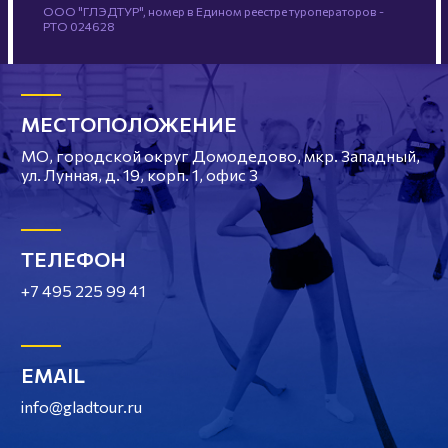
ООО "ГЛЭДТУР", номер в Едином реестре туроператоров -
РТО 024628
МЕСТОПОЛОЖЕНИЕ
МО, городской округ Домодедово, мкр. Западный,
ул. Лунная, д. 19, корп. 1, офис 3
ТЕЛЕФОН
+7 495 225 99 41
EMAIL
info@gladtour.ru