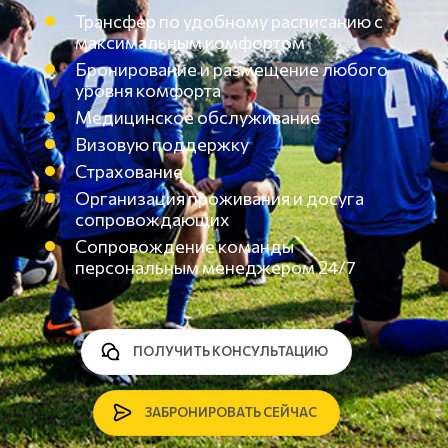
Трансфер по удобному расписанию с
максимальным комфортом
Бронирование и размещение любого
уровня комфорта
Медицинское обслуживание
Визовую поддержку
Страхование
Организация проживания и досуга
сопровождающих
Сопровождение команды
персональным менеджером 24/7
ПОЛУЧИТЬ КОНСУЛЬТАЦИЮ
ЗАБРОНИРОВАТЬ СЕЙЧАС