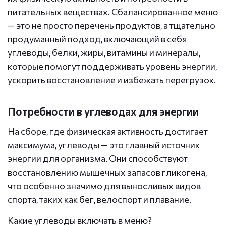
питательных веществах. Сбалансированное меню
— это не просто перечень продуктов, а тщательно
продуманный подход, включающий в себя
углеводы, белки, жиры, витамины и минералы,
которые помогут поддерживать уровень энергии,
ускорить восстановление и избежать перегрузок.
Потребности в углеводах для энергии
На сборе, где физическая активность достигает
максимума, углеводы — это главный источник
энергии для организма. Они способствуют
восстановлению мышечных запасов гликогена,
что особенно значимо для выносливых видов
спорта, таких как бег, велоспорт и плавание.
Какие углеводы включать в меню?