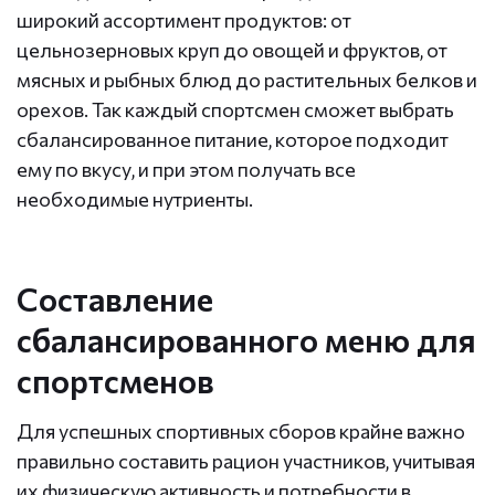
широкий ассортимент продуктов: от
цельнозерновых круп до овощей и фруктов, от
мясных и рыбных блюд до растительных белков и
орехов. Так каждый спортсмен сможет выбрать
сбалансированное питание, которое подходит
ему по вкусу, и при этом получать все
необходимые нутриенты.
Составление
сбалансированного меню для
спортсменов
Для успешных спортивных сборов крайне важно
правильно составить рацион участников, учитывая
их физическую активность и потребности в