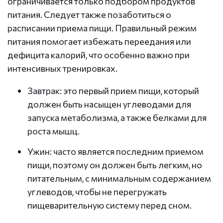
ограничивается только подбором продуктов
питания. Следует также позаботиться о
расписании приема пищи. Правильный режим
питания помогает избежать переедания или
дефицита калорий, что особенно важно при
интенсивных тренировках.
Завтрак: это первый прием пищи, который
должен быть насыщен углеводами для
запуска метаболизма, а также белками для
роста мышц.
Ужин: часто является последним приемом
пищи, поэтому он должен быть легким, но
питательным, с минимальным содержанием
углеводов, чтобы не перегружать
пищеварительную систему перед сном.