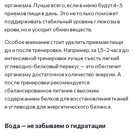
организма. Лучше всего, если в меню будут 4–5
приемов пищи в день. Это не только поможет
поддерживать стабильный уровень глюкозы в
крови, но и ускорит обмен веществ.
Особое внимание стоит уделить приемам пищи
до и после тренировки. Например, за 1,5–2 часа до
интенсивной тренировки лучше съесть легкий
углеводно-белковый перекус — это обеспечит
организму достаточное количество энергии. А
после тренировки рекомендуется
сбалансированное питание с высоким
содержанием белков для восстановления тканей
и углеводов для энергетического баланса.
Вода — не забываем о гидратации