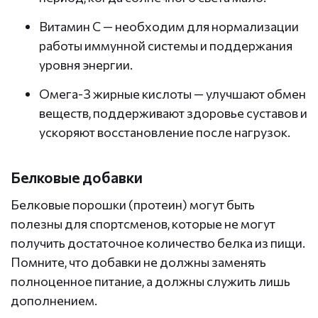
Витамин C — необходим для нормализации
работы иммунной системы и поддержания
уровня энергии.
Омега-3 жирные кислоты — улучшают обмен
веществ, поддерживают здоровье суставов и
ускоряют восстановление после нагрузок.
Белковые добавки
Белковые порошки (протеин) могут быть
полезны для спортсменов, которые не могут
получить достаточное количество белка из пищи.
Помните, что добавки не должны заменять
полноценное питание, а должны служить лишь
дополнением.