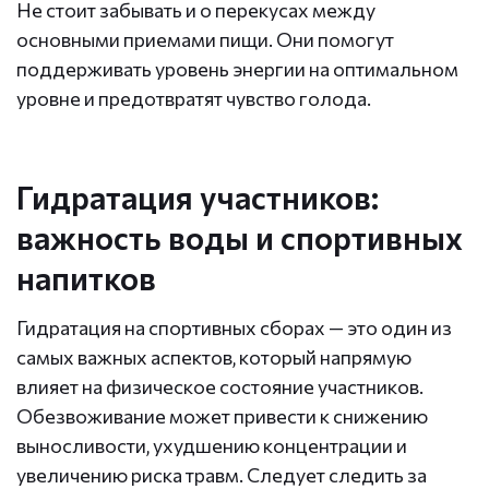
Не стоит забывать и о перекусах между
основными приемами пищи. Они помогут
поддерживать уровень энергии на оптимальном
уровне и предотвратят чувство голода.
Гидратация участников:
важность воды и спортивных
напитков
Гидратация на спортивных сборах — это один из
самых важных аспектов, который напрямую
влияет на физическое состояние участников.
Обезвоживание может привести к снижению
выносливости, ухудшению концентрации и
увеличению риска травм. Следует следить за