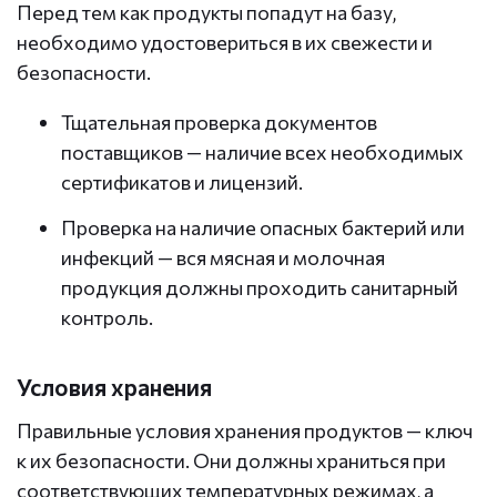
Перед тем как продукты попадут на базу,
необходимо удостовериться в их свежести и
безопасности.
Тщательная проверка документов
поставщиков — наличие всех необходимых
сертификатов и лицензий.
Проверка на наличие опасных бактерий или
инфекций — вся мясная и молочная
продукция должны проходить санитарный
контроль.
Условия хранения
Правильные условия хранения продуктов — ключ
к их безопасности. Они должны храниться при
соответствующих температурных режимах, а