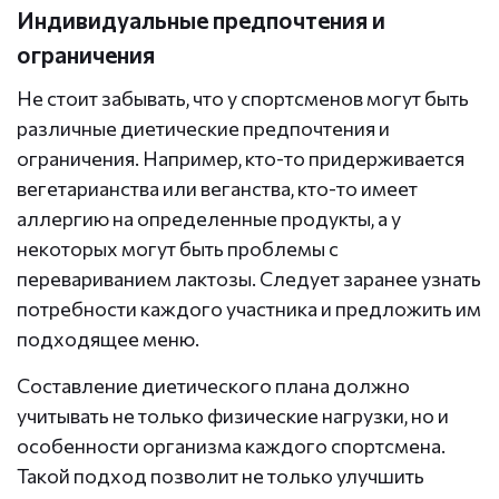
Индивидуальные предпочтения и
ограничения
Не стоит забывать, что у спортсменов могут быть
различные диетические предпочтения и
ограничения. Например, кто-то придерживается
вегетарианства или веганства, кто-то имеет
аллергию на определенные продукты, а у
некоторых могут быть проблемы с
перевариванием лактозы. Следует заранее узнать
потребности каждого участника и предложить им
подходящее меню.
Составление диетического плана должно
учитывать не только физические нагрузки, но и
особенности организма каждого спортсмена.
Такой подход позволит не только улучшить