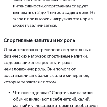
интенсивности, спортсменам следует
выпивать от 2 до 4 литров воды в день. На
жаре и при высоких нагрузках эта норма
может увеличиваться.
Спортивные напитки и их роль
Для интенсивных тренировок и длительных
физических нагрузок спортивные напитки,
содержащие электролиты, играют
немаловажную роль. Они помогают
восстанавливать баланс соли и минералов,
которые теряются с потом.
Что они содержат? Спортивные напитки
обычно включают в себя натрий, калий,
магний и углеводы, которые способствуют