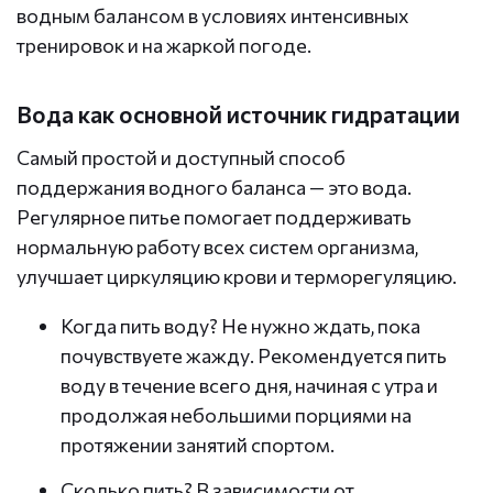
водным балансом в условиях интенсивных
тренировок и на жаркой погоде.
Вода как основной источник гидратации
Самый простой и доступный способ
поддержания водного баланса — это вода.
Регулярное питье помогает поддерживать
нормальную работу всех систем организма,
улучшает циркуляцию крови и терморегуляцию.
Когда пить воду? Не нужно ждать, пока
почувствуете жажду. Рекомендуется пить
воду в течение всего дня, начиная с утра и
продолжая небольшими порциями на
протяжении занятий спортом.
Сколько пить? В зависимости от