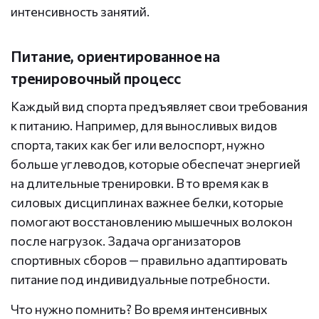
интенсивность занятий.
Питание, ориентированное на
тренировочный процесс
Каждый вид спорта предъявляет свои требования
к питанию. Например, для выносливых видов
спорта, таких как бег или велоспорт, нужно
больше углеводов, которые обеспечат энергией
на длительные тренировки. В то время как в
силовых дисциплинах важнее белки, которые
помогают восстановлению мышечных волокон
после нагрузок. Задача организаторов
спортивных сборов — правильно адаптировать
питание под индивидуальные потребности.
Что нужно помнить? Во время интенсивных